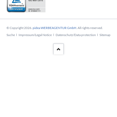
© Copyright 2026.
pidea WERBEAGENTUR GmbH
. All rights reserved.
Navigation
Suche
Impressum/Legal Notice
Datenschutz/Data protection
Sitemap
überspringen