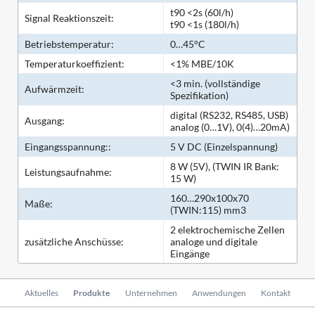
t90 <2s (60l/h)
Signal Reaktionszeit:
t90 <1s (180l/h)
Betriebstemperatur:
0…45°C
Temperaturkoeffizient:
<1% MBE/10K
<3 min. (vollständige
Aufwärmzeit:
Spezifikation)
digital (RS232, RS485, USB)
Ausgang:
analog (0…1V), 0(4)…20mA)
Eingangsspannung::
5 V DC (Einzelspannung)
8 W (5V), (TWIN IR Bank:
Leistungsaufnahme:
15 W)
160…290x100x70
Maße:
(TWIN:115) mm3
2 elektrochemische Zellen
zusätzliche Anschüsse:
analoge und digitale
Eingänge
Navigation
Aktuelles
Produkte
Unternehmen
Anwendungen
Kontakt
überspringen