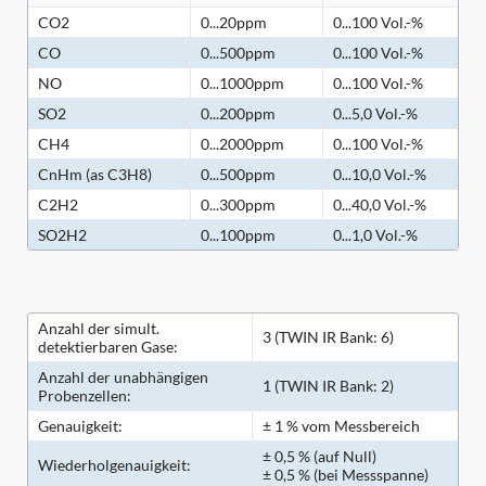
CO2
0...20ppm
0...100 Vol.-%
CO
0...500ppm
0...100 Vol.-%
NO
0...1000ppm
0...100 Vol.-%
SO2
0...200ppm
0...5,0 Vol.-%
CH4
0...2000ppm
0...100 Vol.-%
CnHm (as C3H8)
0...500ppm
0...10,0 Vol.-%
C2H2
0...300ppm
0...40,0 Vol.-%
SO2H2
0...100ppm
0...1,0 Vol.-%
Anzahl der simult.
3 (TWIN IR Bank: 6)
detektierbaren Gase:
Anzahl der unabhängigen
1 (TWIN IR Bank: 2)
Probenzellen:
Genauigkeit:
± 1 % vom Messbereich
± 0,5 % (auf Null)
Wiederholgenauigkeit:
± 0,5 % (bei Messspanne)