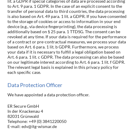
lit. a GDPR if special categories of data are processed according
to Art. 9 para. 1 GDPR. In the case of an explicit consent to the
transfer of personal data to third countries, the data processing
is also based on Art. 49 para. 1 lit. a GDPR. If you have consented
to the storage of cookies or access to information in your end
device (e.g., via device fingerprinting), the data processing is
additionally based on § 25 para. 1 TTDSG. The consent can be
revoked at any time. If your data is required for the performance
of a contract or pre-contractual measures, we process your data
based on Art. 6 para. 1 lit. b GDPR. Furthermore, we process
your data if it is necessary to fulfill a legal obligation based on
Art. 6 para. 1 lit. c GDPR. The data processing can also be based
on our legitimate interest according to Art. 6 para. 1 lit. f GDPR.
The relevant legal basis is explained in this privacy policy for
each specific case.
Data Protection Officer
We have appointed a data protection officer.
ER Secure GmbH
In der Knackenau 4
82031 Grünwald
Telephone: +49 (0) 3841220050
E-mail: edv@itg-wismar.de