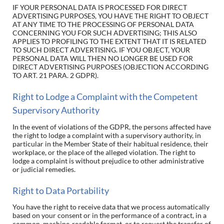
IF YOUR PERSONAL DATA IS PROCESSED FOR DIRECT
ADVERTISING PURPOSES, YOU HAVE THE RIGHT TO OBJECT
AT ANY TIME TO THE PROCESSING OF PERSONAL DATA
CONCERNING YOU FOR SUCH ADVERTISING; THIS ALSO
APPLIES TO PROFILING TO THE EXTENT THAT IT IS RELATED
TO SUCH DIRECT ADVERTISING. IF YOU OBJECT, YOUR
PERSONAL DATA WILL THEN NO LONGER BE USED FOR
DIRECT ADVERTISING PURPOSES (OBJECTION ACCORDING
TO ART. 21 PARA. 2 GDPR).
Right to Lodge a Complaint with the Competent
Supervisory Authority
In the event of violations of the GDPR, the persons affected have
the right to lodge a complaint with a supervisory authority, in
particular in the Member State of their habitual residence, their
workplace, or the place of the alleged violation. The right to
lodge a complaint is without prejudice to other administrative
or judicial remedies.
Right to Data Portability
You have the right to receive data that we process automatically
based on your consent or in the performance of a contract, in a
common, machine-readable format, or to request the transfer of