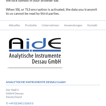
the lock symbol in your browser bar.
When SSL or TLS encryption is activated, the data you transmit
to us cannot be read by third parties.
Navigation
Aktuelles
Produkte
Unternehmen
Anwendungen
Kontakt
überspringen
ANALYTISCHE INSTRUMENTE DESSAU GmbH
Der Wall 4
06844 Dessau
Deutschland
T:
+49 (0)340 21065 0